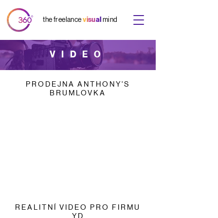
the freelance
v
i
s
u
a
l
mind
VIDEO
PRODEJNA ANTHONY'S
BRUMLOVKA
REALITNÍ VIDEO PRO FIRMU
YD