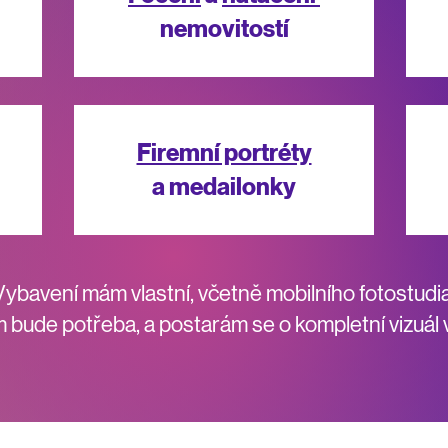
nemovitostí
Firemní portréty
a medailonky
Vybavení mám vlastní, včetně mobilního fotostudia
m bude potřeba, a postarám se o kompletní vizuál 