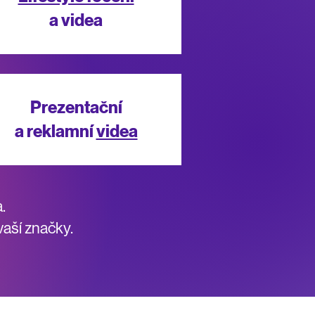
a videa
Prezentační
a reklamní
videa
.
vaší značky.