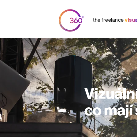
the freelance
v
i
s
u
Vizuáln
co mají 