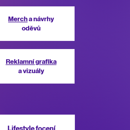
Merch
a návrhy
oděvů
Reklamní grafika
a vizuály
Lifestyle focení