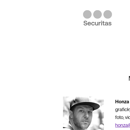
Honza 
grafic
foto, v
honza