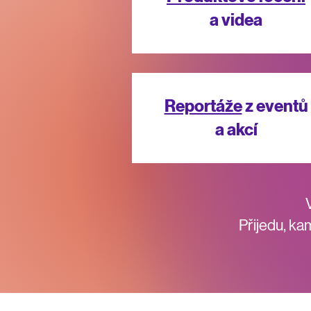
a videa
Reportáže
z eventů
a akcí
Přijedu, ka