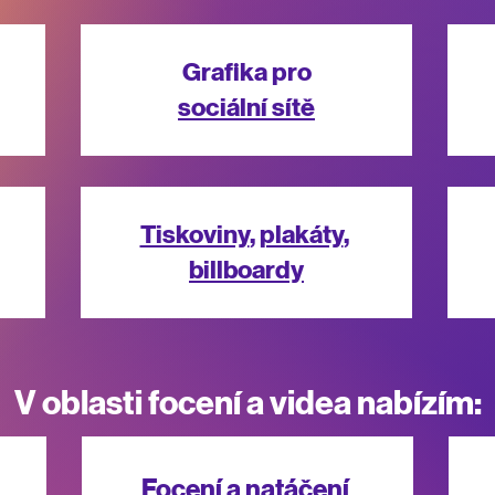
Grafika pro
sociální sítě
Tiskoviny
,
plakáty
,
billboardy
V oblasti focení a videa nabízím:
Focení
a
natáčení