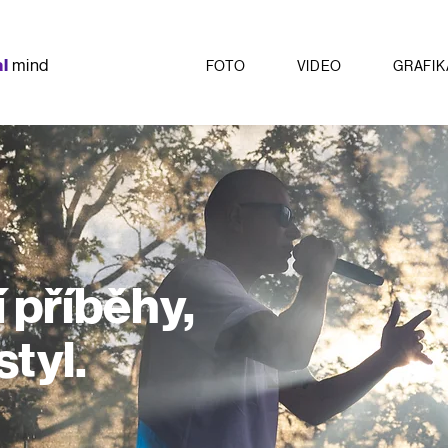
a
l
mind
FOTO
VIDEO
GRAFIK
í příběhy,
styl.