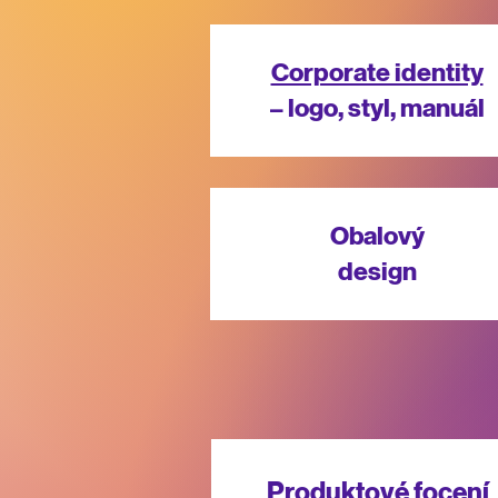
Corporate identity
– logo, styl, manuál
Obalový
design
Produktové focení